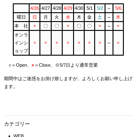
4/26
4/27
4/28
4/29
4/30
5/1
5/2
～
5/6
曜日
日
月
火
水
木
金
土
～
木
本 社
×
〇
〇
×
〇
〇
×
～
×
オンラ
インシ
×
×
×
×
×
×
×
～
×
ョップ
○＝Open、
×
＝Close、※5/7日より通常営業
期間中はご迷惑をお掛け致しますが、よろしくお願い申し上げ
ます。
カテゴリー
WEB