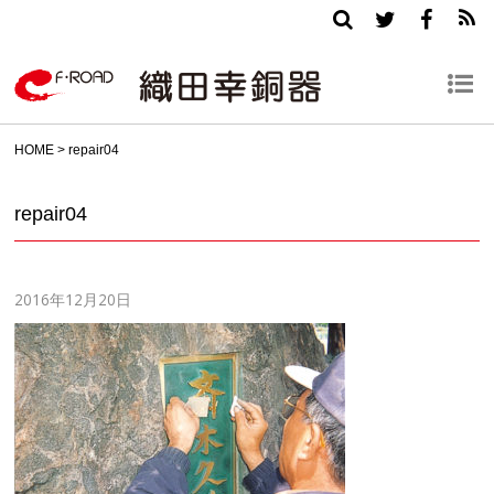
HOME
>
repair04
repair04
2016年12月20日