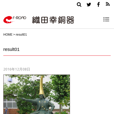
HOME
>
result01
result01
2016年12月08日